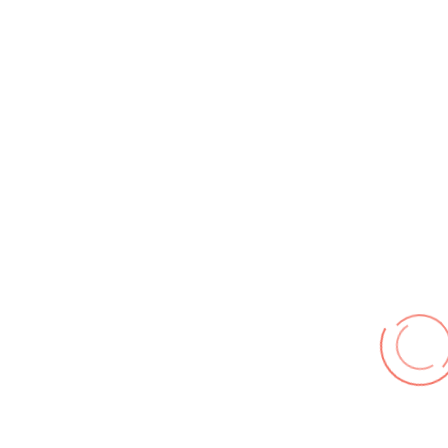
AGT-Leistungsnachweis
: Gemeinde
08 Sep. 2026
19:00
-
21:00
ÖEL Ausbildung
: Gemeinde
10 Sep. 2026
19:00
-
22:00
Fachgruppe Ersteinsatz
: Gemeinde
11 Sep. 2026
18:00
-
20:00
Jugendfeuerwehr Soßmar
: JFW Soßmar
Beitragsaufrufe
9606713