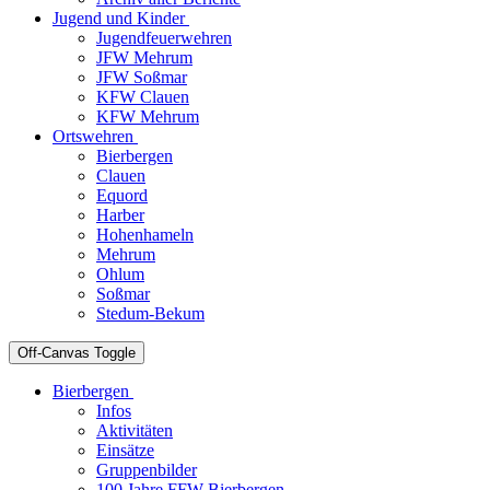
Jugend und Kinder
Jugendfeuerwehren
JFW Mehrum
JFW Soßmar
KFW Clauen
KFW Mehrum
Ortswehren
Bierbergen
Clauen
Equord
Harber
Hohenhameln
Mehrum
Ohlum
Soßmar
Stedum-Bekum
Off-Canvas Toggle
Bierbergen
Infos
Aktivitäten
Einsätze
Gruppenbilder
100 Jahre FFW Bierbergen