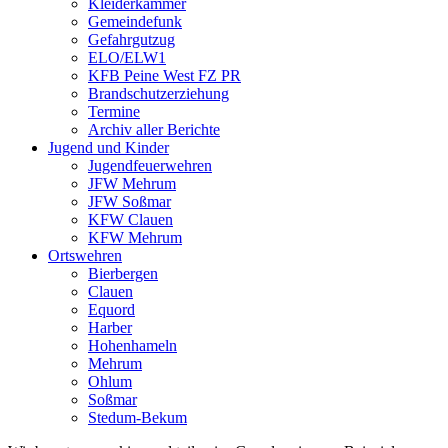
Kleiderkammer
Gemeindefunk
Gefahrgutzug
ELO/ELW1
KFB Peine West FZ PR
Brandschutzerziehung
Termine
Archiv aller Berichte
Jugend und Kinder
Jugendfeuerwehren
JFW Mehrum
JFW Soßmar
KFW Clauen
KFW Mehrum
Ortswehren
Bierbergen
Clauen
Equord
Harber
Hohenhameln
Mehrum
Ohlum
Soßmar
Stedum-Bekum