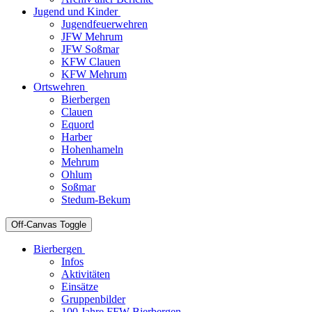
Jugend und Kinder
Jugendfeuerwehren
JFW Mehrum
JFW Soßmar
KFW Clauen
KFW Mehrum
Ortswehren
Bierbergen
Clauen
Equord
Harber
Hohenhameln
Mehrum
Ohlum
Soßmar
Stedum-Bekum
Off-Canvas Toggle
Bierbergen
Infos
Aktivitäten
Einsätze
Gruppenbilder
100 Jahre FFW Bierbergen