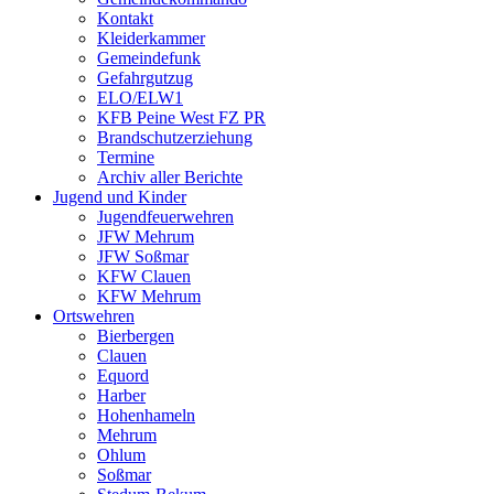
Kontakt
Kleiderkammer
Gemeindefunk
Gefahrgutzug
ELO/ELW1
KFB Peine West FZ PR
Brandschutzerziehung
Termine
Archiv aller Berichte
Jugend und Kinder
Jugendfeuerwehren
JFW Mehrum
JFW Soßmar
KFW Clauen
KFW Mehrum
Ortswehren
Bierbergen
Clauen
Equord
Harber
Hohenhameln
Mehrum
Ohlum
Soßmar