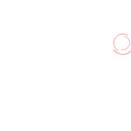
© FF Hohenhameln 2026,
Impressum
,
Nutzungsbedingungen
,
Datenschutz
Wir benutzen cookies und teilweise Google wie zum
Beispiel reChapta, um unsere Webseite optimal zu
betreiben. Hier befindet sich unsere
Erklärung zum
Datenschutz
. Mit [Akzeptieren] wird die Zustimmung bei
uns gespeichert.
Akzeptieren