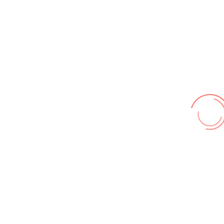
Wir benutzen cookies und teilweise Google wie zum
Beispiel reChapta, um unsere Webseite optimal zu
betreiben. Hier befindet sich unsere
Erklärung zum
Datenschutz
. Mit [Akzeptieren] wird die Zustimmung bei
uns gespeichert.
Akzeptieren