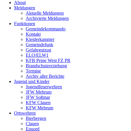
About
Meldungen
Aktuelle Meldungen
Archivierte Meldungen
Funktionen
Gemeindekommando
Kontakt
Kleiderkammer
Gemeindefunk
Gefahrgutzug
ELO/ELW1
KFB Peine West FZ PR
Brandschutzerziehung
Termine
Archiv aller Berichte
Jugend und Kinder
Jugendfeuerwehren
JFW Mehrum
JFW Soßmar
KFW Clauen
KFW Mehrum
Ortswehren
Bierbergen
Clauen
Equord