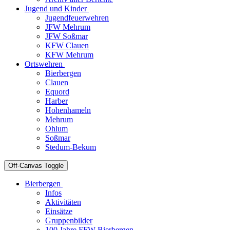
Jugend und Kinder
Jugendfeuerwehren
JFW Mehrum
JFW Soßmar
KFW Clauen
KFW Mehrum
Ortswehren
Bierbergen
Clauen
Equord
Harber
Hohenhameln
Mehrum
Ohlum
Soßmar
Stedum-Bekum
Off-Canvas Toggle
Bierbergen
Infos
Aktivitäten
Einsätze
Gruppenbilder
100 Jahre FFW Bierbergen