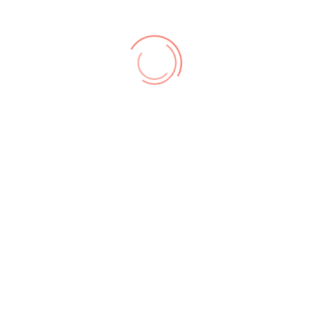
00
 geschützt! Zur Anzeige muss JavaScript eingeschaltet sein.
zungsbedingungen
,
Datenschutz