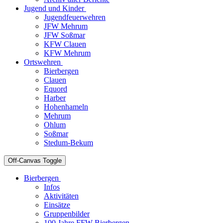
Jugend und Kinder
Jugendfeuerwehren
JFW Mehrum
JFW Soßmar
KFW Clauen
KFW Mehrum
Ortswehren
Bierbergen
Clauen
Equord
Harber
Hohenhameln
Mehrum
Ohlum
Soßmar
Stedum-Bekum
Off-Canvas Toggle
Bierbergen
Infos
Aktivitäten
Einsätze
Gruppenbilder
100 Jahre FFW Bierbergen