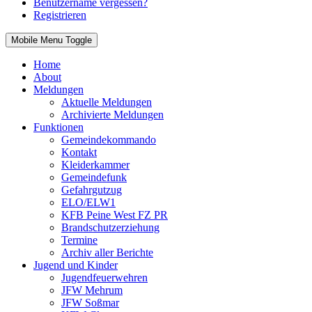
Benutzername vergessen?
Registrieren
Mobile Menu Toggle
Home
About
Meldungen
Aktuelle Meldungen
Archivierte Meldungen
Funktionen
Gemeindekommando
Kontakt
Kleiderkammer
Gemeindefunk
Gefahrgutzug
ELO/ELW1
KFB Peine West FZ PR
Brandschutzerziehung
Termine
Archiv aller Berichte
Jugend und Kinder
Jugendfeuerwehren
JFW Mehrum
JFW Soßmar