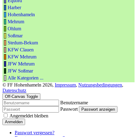
Equord
Harber
Hohenhameln
Mehrum
Ohlum
Soßmar
Stedum-Bekum
KFW Clauen
KFW Mehrum
JFW Mehrum
JFW Soßmar
Alle Kategorien ...
© FF Hohenhameln 2026,
Impressum
,
Nutzungsbedingungen
,
Datenschutz
Off-Canvas Toggle
Benutzername
Passwort
Passwort anzeigen
Angemeldet bleiben
Anmelden
Passwort vergessen?