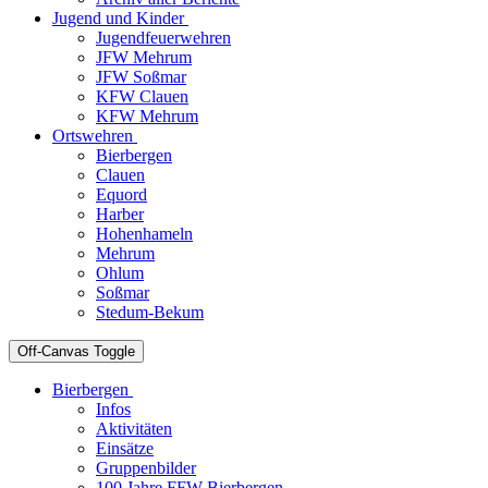
Jugend und Kinder
Jugendfeuerwehren
JFW Mehrum
JFW Soßmar
KFW Clauen
KFW Mehrum
Ortswehren
Bierbergen
Clauen
Equord
Harber
Hohenhameln
Mehrum
Ohlum
Soßmar
Stedum-Bekum
Off-Canvas Toggle
Bierbergen
Infos
Aktivitäten
Einsätze
Gruppenbilder
100 Jahre FFW Bierbergen