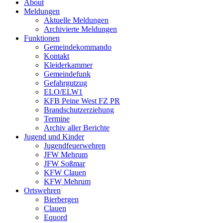
About
Meldungen
Aktuelle Meldungen
Archivierte Meldungen
Funktionen
Gemeindekommando
Kontakt
Kleiderkammer
Gemeindefunk
Gefahrgutzug
ELO/ELW1
KFB Peine West FZ PR
Brandschutzerziehung
Termine
Archiv aller Berichte
Jugend und Kinder
Jugendfeuerwehren
JFW Mehrum
JFW Soßmar
KFW Clauen
KFW Mehrum
Ortswehren
Bierbergen
Clauen
Equord