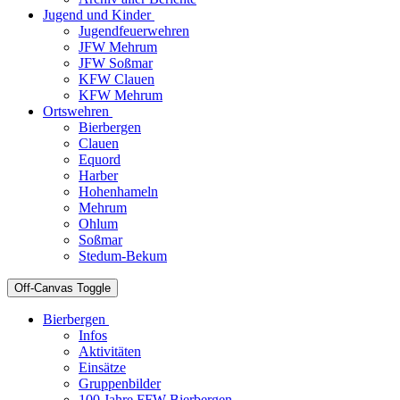
Jugend und Kinder
Jugendfeuerwehren
JFW Mehrum
JFW Soßmar
KFW Clauen
KFW Mehrum
Ortswehren
Bierbergen
Clauen
Equord
Harber
Hohenhameln
Mehrum
Ohlum
Soßmar
Stedum-Bekum
Off-Canvas Toggle
Bierbergen
Infos
Aktivitäten
Einsätze
Gruppenbilder
100 Jahre FFW Bierbergen