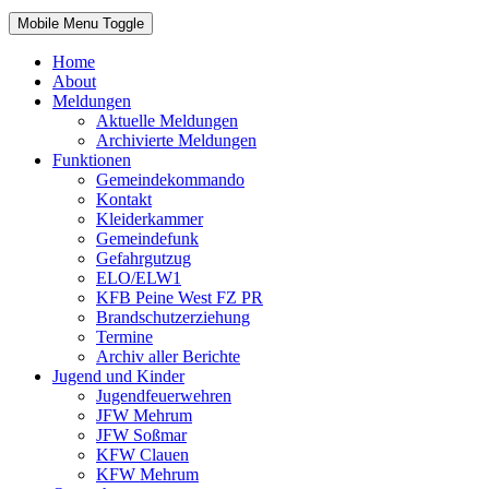
Mobile Menu Toggle
Home
About
Meldungen
Aktuelle Meldungen
Archivierte Meldungen
Funktionen
Gemeindekommando
Kontakt
Kleiderkammer
Gemeindefunk
Gefahrgutzug
ELO/ELW1
KFB Peine West FZ PR
Brandschutzerziehung
Termine
Archiv aller Berichte
Jugend und Kinder
Jugendfeuerwehren
JFW Mehrum
JFW Soßmar
KFW Clauen
KFW Mehrum