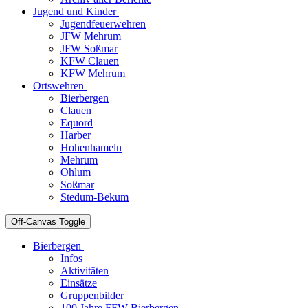
Jugend und Kinder
Jugendfeuerwehren
JFW Mehrum
JFW Soßmar
KFW Clauen
KFW Mehrum
Ortswehren
Bierbergen
Clauen
Equord
Harber
Hohenhameln
Mehrum
Ohlum
Soßmar
Stedum-Bekum
Off-Canvas Toggle
Bierbergen
Infos
Aktivitäten
Einsätze
Gruppenbilder
100 Jahre FFW Bierbergen