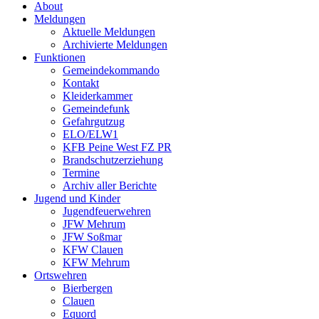
About
Meldungen
Aktuelle Meldungen
Archivierte Meldungen
Funktionen
Gemeindekommando
Kontakt
Kleiderkammer
Gemeindefunk
Gefahrgutzug
ELO/ELW1
KFB Peine West FZ PR
Brandschutzerziehung
Termine
Archiv aller Berichte
Jugend und Kinder
Jugendfeuerwehren
JFW Mehrum
JFW Soßmar
KFW Clauen
KFW Mehrum
Ortswehren
Bierbergen
Clauen
Equord