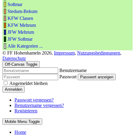
Soßmar
Stedum-Bekum
KFW Clauen
KFW Mehrum
JFW Mehrum
JFW Soßmar
Alle Kategorien ...
© FF Hohenhameln 2026,
Impressum
,
Nutzungsbedingungen
,
Datenschutz
Off-Canvas Toggle
Benutzername
Passwort
Passwort anzeigen
Angemeldet bleiben
Anmelden
Passwort vergessen?
Benutzername vergessen?
Registrieren
Mobile Menu Toggle
Home