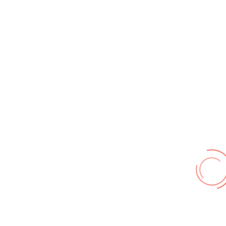
Event suchen
Wir benutzen cookies und teilweise Google wie zum
Beispiel reChapta, um unsere Webseite optimal zu
betreiben. Hier befindet sich unsere
Erklärung zum
Datenschutz
. Mit [Akzeptieren] wird die Zustimmung
bei uns gespeichert.
Akzeptieren
© FF Hohenhameln 2026,
Impressum
,
Nutzungsbedingungen
,
Datenschutz