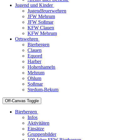
Jugend und Kinder
Jugendfeuerwehren
JFW Mehrum
JFW Soßmar
KFW Clauen
KFW Mehrum
Ortswehren
Bierbergen
Clauen
Equord
Harber
Hohenhameln
Mehrum
Ohlum
Soßmar
Stedum-Bekum
Off-Canvas Toggle
Bierbergen
Infos
Aktivitäten
Einsätze
Gruppenbilder
100 Jahre FFW Bierbergen