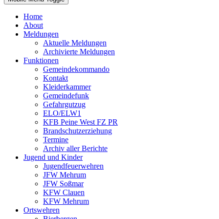
Home
About
Meldungen
Aktuelle Meldungen
Archivierte Meldungen
Funktionen
Gemeindekommando
Kontakt
Kleiderkammer
Gemeindefunk
Gefahrgutzug
ELO/ELW1
KFB Peine West FZ PR
Brandschutzerziehung
Termine
Archiv aller Berichte
Jugend und Kinder
Jugendfeuerwehren
JFW Mehrum
JFW Soßmar
KFW Clauen
KFW Mehrum
Ortswehren
Bierbergen