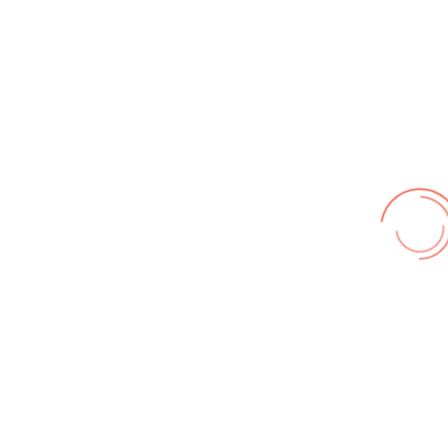
Wir benutzen cookies und teilweise Google wie zum
Beispiel reChapta, um unsere Webseite optimal zu
betreiben. Hier befindet sich unsere
Erklärung zum
Datenschutz
. Mit [Akzeptieren] wird die Zustimmung bei
uns gespeichert.
Akzeptieren