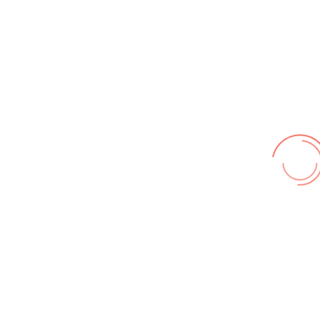
Wir benutzen cookies und teilweise Google wie zum
Beispiel reChapta, um unsere Webseite optimal zu
betreiben. Hier befindet sich unsere
Erklärung zum
Datenschutz
. Mit [Akzeptieren] wird die Zustimmung bei
uns gespeichert.
Akzeptieren