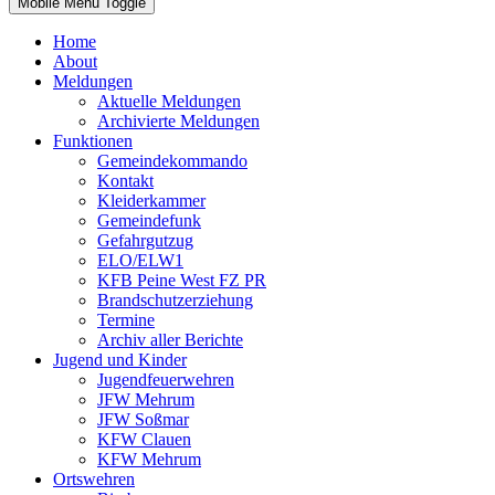
Mobile Menu Toggle
Home
About
Meldungen
Aktuelle Meldungen
Archivierte Meldungen
Funktionen
Gemeindekommando
Kontakt
Kleiderkammer
Gemeindefunk
Gefahrgutzug
ELO/ELW1
KFB Peine West FZ PR
Brandschutzerziehung
Termine
Archiv aller Berichte
Jugend und Kinder
Jugendfeuerwehren
JFW Mehrum
JFW Soßmar
KFW Clauen
KFW Mehrum
Ortswehren