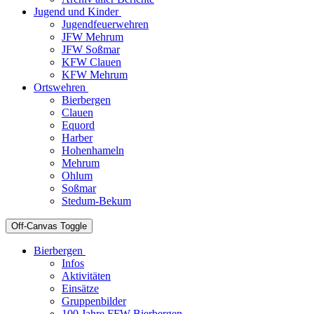
Jugend und Kinder
Jugendfeuerwehren
JFW Mehrum
JFW Soßmar
KFW Clauen
KFW Mehrum
Ortswehren
Bierbergen
Clauen
Equord
Harber
Hohenhameln
Mehrum
Ohlum
Soßmar
Stedum-Bekum
Off-Canvas Toggle
Bierbergen
Infos
Aktivitäten
Einsätze
Gruppenbilder
100 Jahre FFW Bierbergen