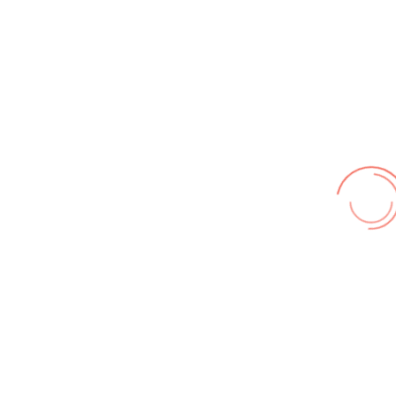
Wir benutzen cookies und teilweise Google wie zum
Beispiel reChapta, um unsere Webseite optimal zu
betreiben. Hier befindet sich unsere
Erklärung zum
Datenschutz
. Mit [Akzeptieren] wird die Zustimmung bei
uns gespeichert.
Akzeptieren