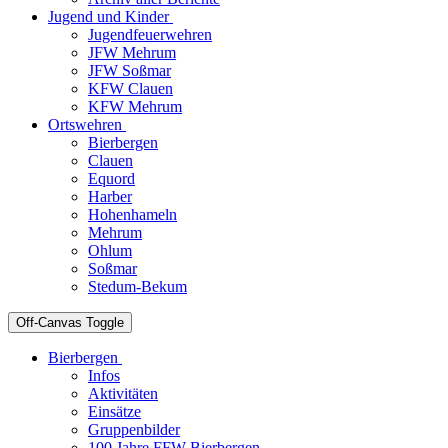
Jugend und Kinder
Jugendfeuerwehren
JFW Mehrum
JFW Soßmar
KFW Clauen
KFW Mehrum
Ortswehren
Bierbergen
Clauen
Equord
Harber
Hohenhameln
Mehrum
Ohlum
Soßmar
Stedum-Bekum
Off-Canvas Toggle
Bierbergen
Infos
Aktivitäten
Einsätze
Gruppenbilder
100 Jahre FFW Bierbergen