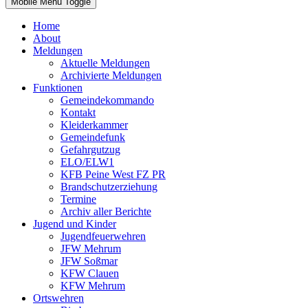
Mobile Menu Toggle
Home
About
Meldungen
Aktuelle Meldungen
Archivierte Meldungen
Funktionen
Gemeindekommando
Kontakt
Kleiderkammer
Gemeindefunk
Gefahrgutzug
ELO/ELW1
KFB Peine West FZ PR
Brandschutzerziehung
Termine
Archiv aller Berichte
Jugend und Kinder
Jugendfeuerwehren
JFW Mehrum
JFW Soßmar
KFW Clauen
KFW Mehrum
Ortswehren