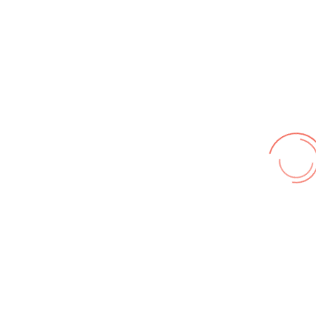
Wir benutzen cookies und teilweise Google wie zum
Beispiel reChapta, um unsere Webseite optimal zu
betreiben. Hier befindet sich unsere
Erklärung zum
Datenschutz
. Mit [Akzeptieren] wird die Zustimmung bei
uns gespeichert.
Akzeptieren