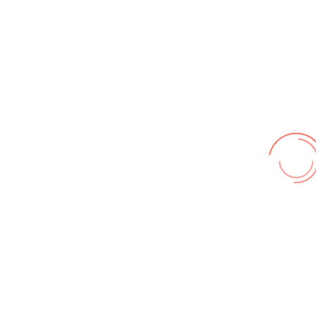
Nutzungsbedingungen
,
Datenschutz
Wir benutzen cookies und teilweise Google wie zum
Beispiel reChapta, um unsere Webseite optimal zu
betreiben. Hier befindet sich unsere
Erklärung zum
Datenschutz
. Mit [Akzeptieren] wird die Zustimmung bei
uns gespeichert.
Akzeptieren