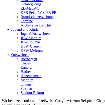
Gefahrgutzug
ELO/ELW1
KFB Peine West FZ PR
Brandschutzerziehung
Termine
Archiv aller Berichte
Jugend und Kinder
Jugendfeuerwehren
JFW Mehrum
JFW Soßmar
KFW Clauen
KFW Mehrum
Ortswehren
Bierbergen
Clauen
Equord
Harber
Hohenhameln
Mehrum
Ohlum
Soßmar
Stedum-Bekum
Wir benutzen cookies und teilweise Google wie zum Beispiel reChapta