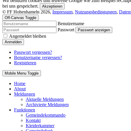
Wir benutzen cookies und teilweise Google wie zum Beispiel reChapta
bei uns gespeichert.
Akzeptieren
© FF Hohenhameln 2026,
Impressum
,
Nutzungsbedingungen
,
Daten
Off-Canvas Toggle
Benutzername
Passwort
Passwort anzeigen
Angemeldet bleiben
Anmelden
Passwort vergessen?
Benutzername vergessen?
Registrieren
Mobile Menu Toggle
Home
About
Meldungen
Aktuelle Meldungen
Archivierte Meldungen
Funktionen
Gemeindekommando
Kontakt
Kleiderkammer
Gemeindefunk