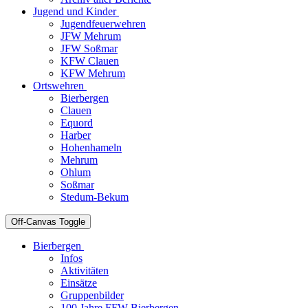
Jugend und Kinder
Jugendfeuerwehren
JFW Mehrum
JFW Soßmar
KFW Clauen
KFW Mehrum
Ortswehren
Bierbergen
Clauen
Equord
Harber
Hohenhameln
Mehrum
Ohlum
Soßmar
Stedum-Bekum
Off-Canvas Toggle
Bierbergen
Infos
Aktivitäten
Einsätze
Gruppenbilder
100 Jahre FFW Bierbergen