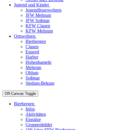
Jugend und Kinder
Jugendfeuerwehren
JFW Mehrum
JFW Soßmar
KFW Clauen
KFW Mehrum
Ortswehren
Bierbergen
Clauen
Equord
Harber
Hohenhameln
Mehrum
Ohlum
Soßmar
Stedum-Bekum
Off-Canvas Toggle
Bierbergen
Infos
Aktivitäten
Einsätze
Gruppenbilder
100 Jahre FFW Bierbergen