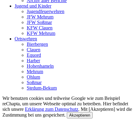
Archiv aller Berichte
Jugend und Kinder
Jugendfeuerwehren
JFW Mehrum
JFW Soßmar
KFW Clauen
KFW Mehrum
Ortswehren
Bierbergen
Clauen
Equord
Harber
Hohenhameln
Mehrum
Ohlum
Soßmar
Stedum-Bekum
Wir benutzen cookies und teilweise Google wie zum Beispiel
reChapta, um unsere Webseite optimal zu betreiben. Hier befindet
sich unsere
Erklärung zum Datenschutz
. Mit [Akzeptieren] wird die
Zustimmung bei uns gespeichert.
Akzeptieren