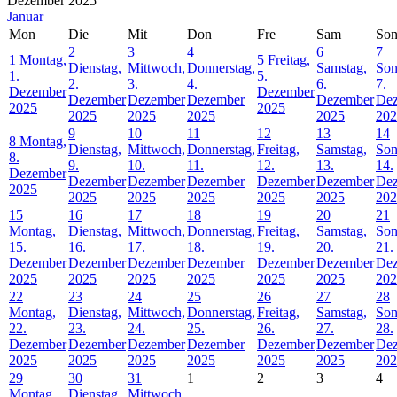
Dezember 2025
Januar
Mon
Die
Mit
Don
Fre
Sam
So
2
3
4
6
7
1
Montag,
5
Freitag,
Dienstag,
Mittwoch,
Donnerstag,
Samstag,
Son
1.
5.
2.
3.
4.
6.
7.
Dezember
Dezember
Dezember
Dezember
Dezember
Dezember
De
2025
2025
2025
2025
2025
2025
202
9
10
11
12
13
14
8
Montag,
Dienstag,
Mittwoch,
Donnerstag,
Freitag,
Samstag,
Son
8.
9.
10.
11.
12.
13.
14.
Dezember
Dezember
Dezember
Dezember
Dezember
Dezember
De
2025
2025
2025
2025
2025
2025
202
15
16
17
18
19
20
21
Montag,
Dienstag,
Mittwoch,
Donnerstag,
Freitag,
Samstag,
Son
15.
16.
17.
18.
19.
20.
21.
Dezember
Dezember
Dezember
Dezember
Dezember
Dezember
De
2025
2025
2025
2025
2025
2025
202
22
23
24
25
26
27
28
Montag,
Dienstag,
Mittwoch,
Donnerstag,
Freitag,
Samstag,
Son
22.
23.
24.
25.
26.
27.
28.
Dezember
Dezember
Dezember
Dezember
Dezember
Dezember
De
2025
2025
2025
2025
2025
2025
202
29
30
31
1
2
3
4
Montag,
Dienstag,
Mittwoch,