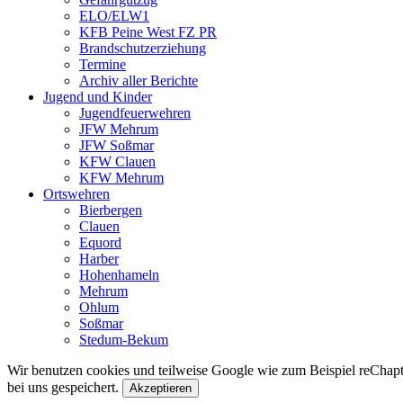
ELO/ELW1
KFB Peine West FZ PR
Brandschutzerziehung
Termine
Archiv aller Berichte
Jugend und Kinder
Jugendfeuerwehren
JFW Mehrum
JFW Soßmar
KFW Clauen
KFW Mehrum
Ortswehren
Bierbergen
Clauen
Equord
Harber
Hohenhameln
Mehrum
Ohlum
Soßmar
Stedum-Bekum
Wir benutzen cookies und teilweise Google wie zum Beispiel reChapta
bei uns gespeichert.
Akzeptieren