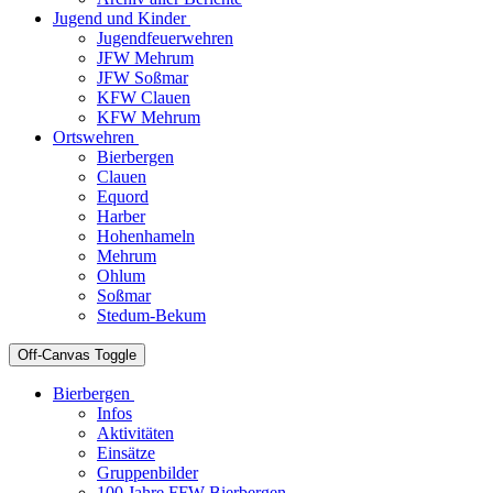
Jugend und Kinder
Jugendfeuerwehren
JFW Mehrum
JFW Soßmar
KFW Clauen
KFW Mehrum
Ortswehren
Bierbergen
Clauen
Equord
Harber
Hohenhameln
Mehrum
Ohlum
Soßmar
Stedum-Bekum
Off-Canvas Toggle
Bierbergen
Infos
Aktivitäten
Einsätze
Gruppenbilder
100 Jahre FFW Bierbergen