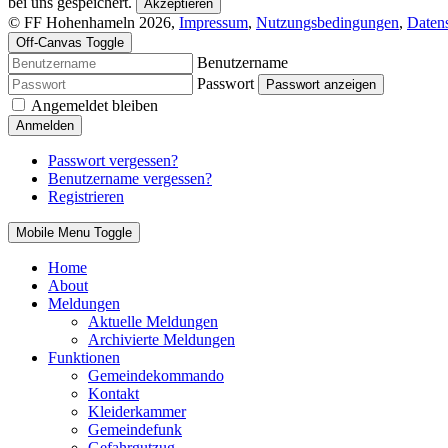
bei uns gespeichert.
Akzeptieren
© FF Hohenhameln 2026,
Impressum
,
Nutzungsbedingungen
,
Daten
Off-Canvas Toggle
Benutzername
Passwort
Passwort anzeigen
Angemeldet bleiben
Anmelden
Passwort vergessen?
Benutzername vergessen?
Registrieren
Mobile Menu Toggle
Home
About
Meldungen
Aktuelle Meldungen
Archivierte Meldungen
Funktionen
Gemeindekommando
Kontakt
Kleiderkammer
Gemeindefunk
Gefahrgutzug