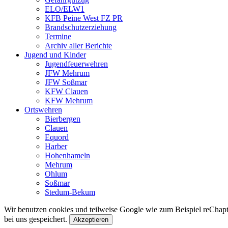
ELO/ELW1
KFB Peine West FZ PR
Brandschutzerziehung
Termine
Archiv aller Berichte
Jugend und Kinder
Jugendfeuerwehren
JFW Mehrum
JFW Soßmar
KFW Clauen
KFW Mehrum
Ortswehren
Bierbergen
Clauen
Equord
Harber
Hohenhameln
Mehrum
Ohlum
Soßmar
Stedum-Bekum
Wir benutzen cookies und teilweise Google wie zum Beispiel reChapta
bei uns gespeichert.
Akzeptieren