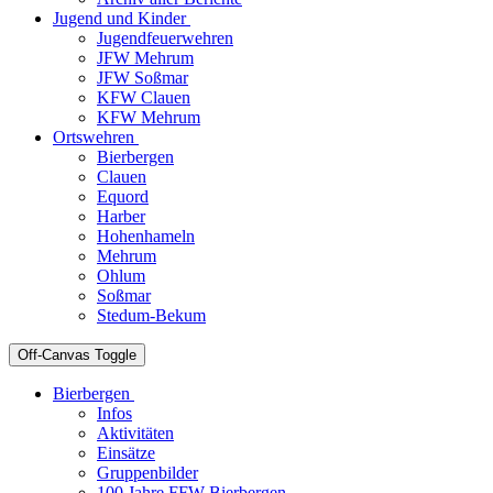
Jugend und Kinder
Jugendfeuerwehren
JFW Mehrum
JFW Soßmar
KFW Clauen
KFW Mehrum
Ortswehren
Bierbergen
Clauen
Equord
Harber
Hohenhameln
Mehrum
Ohlum
Soßmar
Stedum-Bekum
Off-Canvas Toggle
Bierbergen
Infos
Aktivitäten
Einsätze
Gruppenbilder
100 Jahre FFW Bierbergen