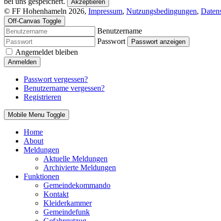
bei uns gespeichert.
Akzeptieren
© FF Hohenhameln 2026,
Impressum
,
Nutzungsbedingungen
,
Daten
Off-Canvas Toggle
Benutzername
Passwort
Passwort anzeigen
Angemeldet bleiben
Anmelden
Passwort vergessen?
Benutzername vergessen?
Registrieren
Mobile Menu Toggle
Home
About
Meldungen
Aktuelle Meldungen
Archivierte Meldungen
Funktionen
Gemeindekommando
Kontakt
Kleiderkammer
Gemeindefunk
Gefahrgutzug