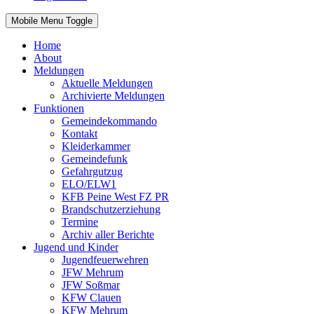
Mobile Menu Toggle
Home
About
Meldungen
Aktuelle Meldungen
Archivierte Meldungen
Funktionen
Gemeindekommando
Kontakt
Kleiderkammer
Gemeindefunk
Gefahrgutzug
ELO/ELW1
KFB Peine West FZ PR
Brandschutzerziehung
Termine
Archiv aller Berichte
Jugend und Kinder
Jugendfeuerwehren
JFW Mehrum
JFW Soßmar
KFW Clauen
KFW Mehrum