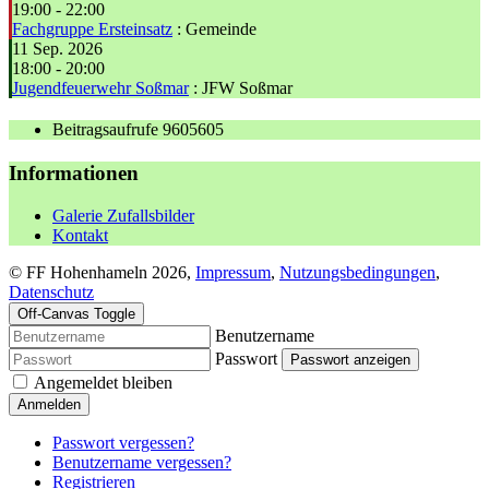
19:00
-
22:00
Fachgruppe Ersteinsatz
: Gemeinde
11 Sep. 2026
18:00
-
20:00
Jugendfeuerwehr Soßmar
: JFW Soßmar
Beitragsaufrufe
9605605
Informationen
Galerie Zufallsbilder
Kontakt
© FF Hohenhameln 2026,
Impressum
,
Nutzungsbedingungen
,
Datenschutz
Off-Canvas Toggle
Benutzername
Passwort
Passwort anzeigen
Angemeldet bleiben
Anmelden
Passwort vergessen?
Benutzername vergessen?
Registrieren