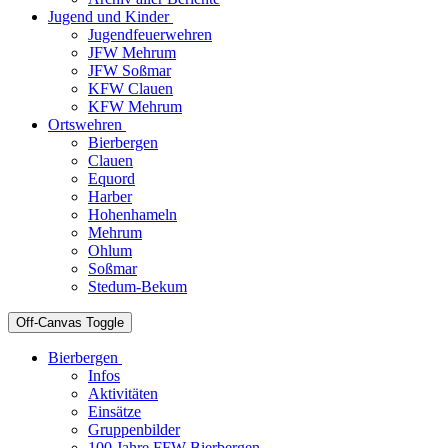
Jugend und Kinder
Jugendfeuerwehren
JFW Mehrum
JFW Soßmar
KFW Clauen
KFW Mehrum
Ortswehren
Bierbergen
Clauen
Equord
Harber
Hohenhameln
Mehrum
Ohlum
Soßmar
Stedum-Bekum
Off-Canvas Toggle
Bierbergen
Infos
Aktivitäten
Einsätze
Gruppenbilder
100 Jahre FFW Bierbergen