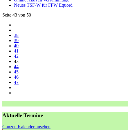
Neues TSF-W für FFW Equord
Seite 43 von 50
38
39
40
41
42
43
44
45
46
47
Aktuelle Termine
Ganzen Kalender ansehen