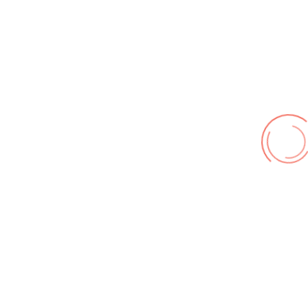
Beitragsaufrufe
9605903
Informationen
Galerie Zufallsbilder
Kontakt
© FF Hohenhameln 2026,
Impressum
,
Nutzungsbedingungen
,
Datenschutz