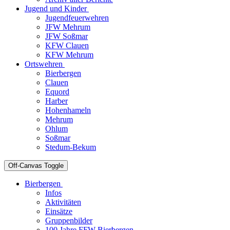
Jugend und Kinder
Jugendfeuerwehren
JFW Mehrum
JFW Soßmar
KFW Clauen
KFW Mehrum
Ortswehren
Bierbergen
Clauen
Equord
Harber
Hohenhameln
Mehrum
Ohlum
Soßmar
Stedum-Bekum
Off-Canvas Toggle
Bierbergen
Infos
Aktivitäten
Einsätze
Gruppenbilder
100 Jahre FFW Bierbergen