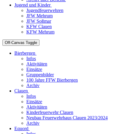
Jugend und Kinder
Jugendfeuerwehren
JFW Mehrum
JFW Soßmar
KFW Clauen
KFW Mehrum
Off-Canvas Toggle
Bierbergen
Infos
Aktivitäten
Einsätze
Gruppenbilder
100 Jahre FFW Bierbergen
Archiv
Clauen
Infos
Einsätze
Aktivitäten
Kinderfeuerwehr Clauen
Neubau Feuerwehrhaus Clauen 2023/2024
Archiv
Equord
Infos