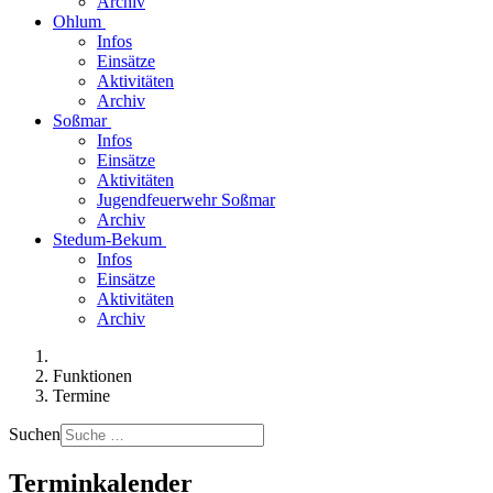
Archiv
Ohlum
Infos
Einsätze
Aktivitäten
Archiv
Soßmar
Infos
Einsätze
Aktivitäten
Jugendfeuerwehr Soßmar
Archiv
Stedum-Bekum
Infos
Einsätze
Aktivitäten
Archiv
Funktionen
Termine
Suchen
Terminkalender