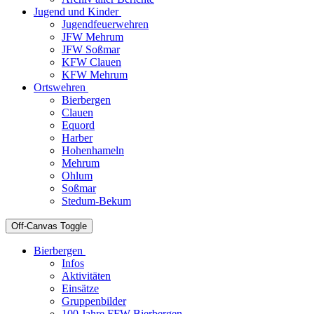
Jugend und Kinder
Jugendfeuerwehren
JFW Mehrum
JFW Soßmar
KFW Clauen
KFW Mehrum
Ortswehren
Bierbergen
Clauen
Equord
Harber
Hohenhameln
Mehrum
Ohlum
Soßmar
Stedum-Bekum
Off-Canvas Toggle
Bierbergen
Infos
Aktivitäten
Einsätze
Gruppenbilder
100 Jahre FFW Bierbergen