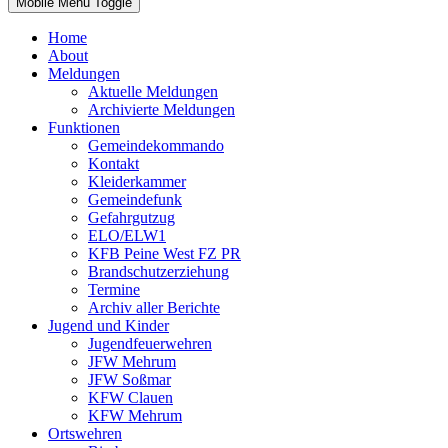
Mobile Menu Toggle
Home
About
Meldungen
Aktuelle Meldungen
Archivierte Meldungen
Funktionen
Gemeindekommando
Kontakt
Kleiderkammer
Gemeindefunk
Gefahrgutzug
ELO/ELW1
KFB Peine West FZ PR
Brandschutzerziehung
Termine
Archiv aller Berichte
Jugend und Kinder
Jugendfeuerwehren
JFW Mehrum
JFW Soßmar
KFW Clauen
KFW Mehrum
Ortswehren