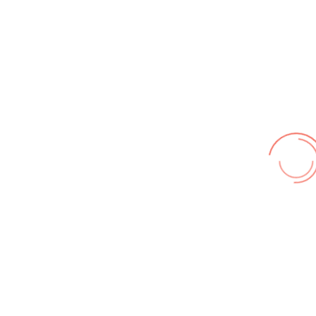
Wir benutzen cookies und teilweise Google wie zum
Beispiel reChapta, um unsere Webseite optimal zu
betreiben. Hier befindet sich unsere
Erklärung zum
Datenschutz
. Mit [Akzeptieren] wird die Zustimmung bei
uns gespeichert.
Akzeptieren