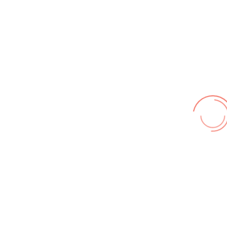
Wir benutzen cookies und teilweise Google wie zum
Beispiel reChapta, um unsere Webseite optimal zu
betreiben. Hier befindet sich unsere
Erklärung zum
Datenschutz
. Mit [Akzeptieren] wird die Zustimmung bei
uns gespeichert.
Akzeptieren