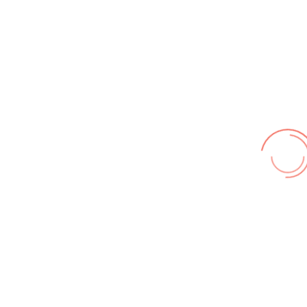
Wir benutzen cookies und teilweise Google wie zum
Beispiel reChapta, um unsere Webseite optimal zu
betreiben. Hier befindet sich unsere
Erklärung zum
Datenschutz
. Mit [Akzeptieren] wird die Zustimmung bei
uns gespeichert.
Akzeptieren