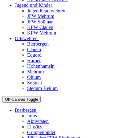
Jugend und Kinder
Jugendfeuerwehren
JFW Mehrum
JFW Soßmar
KFW Clauen
KFW Mehrum
Ortswehren
Bierbergen
Clauen
Equord
Harber
Hohenhameln
Mehrum
Ohlum
Soßmar
Stedum-Bekum
Off-Canvas Toggle
Bierbergen
Infos
Aktivitäten
Einsätze
Gruppenbilder
100 Jahre FFW Bierbergen