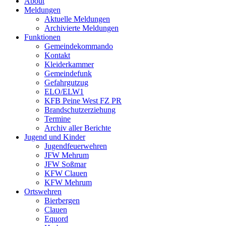
About
Meldungen
Aktuelle Meldungen
Archivierte Meldungen
Funktionen
Gemeindekommando
Kontakt
Kleiderkammer
Gemeindefunk
Gefahrgutzug
ELO/ELW1
KFB Peine West FZ PR
Brandschutzerziehung
Termine
Archiv aller Berichte
Jugend und Kinder
Jugendfeuerwehren
JFW Mehrum
JFW Soßmar
KFW Clauen
KFW Mehrum
Ortswehren
Bierbergen
Clauen
Equord