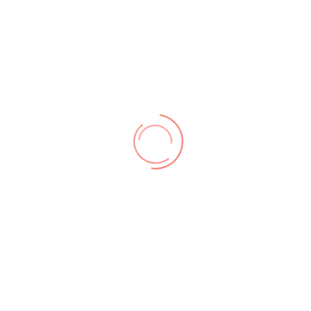
dresse ist vor Spambots geschützt! Zur Anzeige muss JavaScript
von
Diese E-Mail-Adresse ist vor Spambots geschützt! Zur Anzei
rf
von
Diese E-Mail-Adresse ist vor Spambots geschützt! Zur Anz
ehrum
e
von
Diese E-Mail-Adresse ist vor Spambots geschützt! Zur Anzei
henhameln