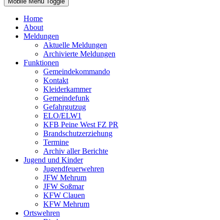
Mobile Menu Toggle
Home
About
Meldungen
Aktuelle Meldungen
Archivierte Meldungen
Funktionen
Gemeindekommando
Kontakt
Kleiderkammer
Gemeindefunk
Gefahrgutzug
ELO/ELW1
KFB Peine West FZ PR
Brandschutzerziehung
Termine
Archiv aller Berichte
Jugend und Kinder
Jugendfeuerwehren
JFW Mehrum
JFW Soßmar
KFW Clauen
KFW Mehrum
Ortswehren