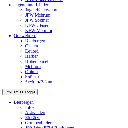
Jugend und Kinder
Jugendfeuerwehren
JFW Mehrum
JFW Soßmar
KFW Clauen
KFW Mehrum
Ortswehren
Bierbergen
Clauen
Equord
Harber
Hohenhameln
Mehrum
Ohlum
Soßmar
Stedum-Bekum
Off-Canvas Toggle
Bierbergen
Infos
Aktivitäten
Einsätze
Gruppenbilder
100 Jahre FFW Bierbergen