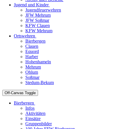
Jugend und Kinder
Jugendfeuerwehren
JFW Mehrum
JFW Soßmar
KFW Clauen
KFW Mehrum
Ortswehren
Bierbergen
Clauen
Equord
Harber
Hohenhameln
Mehrum
Ohlum
Soßmar
Stedum-Bekum
Off-Canvas Toggle
Bierbergen
Infos
Aktivitäten
Einsätze
Gruppenbilder
100 Jahre FFW Bierbergen