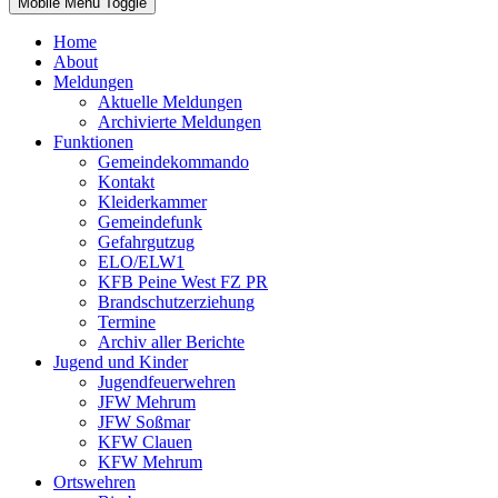
Mobile Menu Toggle
Home
About
Meldungen
Aktuelle Meldungen
Archivierte Meldungen
Funktionen
Gemeindekommando
Kontakt
Kleiderkammer
Gemeindefunk
Gefahrgutzug
ELO/ELW1
KFB Peine West FZ PR
Brandschutzerziehung
Termine
Archiv aller Berichte
Jugend und Kinder
Jugendfeuerwehren
JFW Mehrum
JFW Soßmar
KFW Clauen
KFW Mehrum
Ortswehren