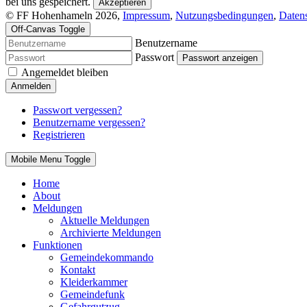
bei uns gespeichert.
Akzeptieren
© FF Hohenhameln 2026,
Impressum
,
Nutzungsbedingungen
,
Daten
Off-Canvas Toggle
Benutzername
Passwort
Passwort anzeigen
Angemeldet bleiben
Anmelden
Passwort vergessen?
Benutzername vergessen?
Registrieren
Mobile Menu Toggle
Home
About
Meldungen
Aktuelle Meldungen
Archivierte Meldungen
Funktionen
Gemeindekommando
Kontakt
Kleiderkammer
Gemeindefunk
Gefahrgutzug