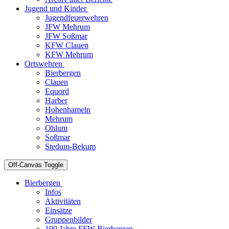
Jugend und Kinder
Jugendfeuerwehren
JFW Mehrum
JFW Soßmar
KFW Clauen
KFW Mehrum
Ortswehren
Bierbergen
Clauen
Equord
Harber
Hohenhameln
Mehrum
Ohlum
Soßmar
Stedum-Bekum
Off-Canvas Toggle
Bierbergen
Infos
Aktivitäten
Einsätze
Gruppenbilder
100 Jahre FFW Bierbergen