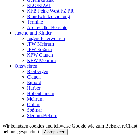
ELO/ELW1
KFB Peine West FZ PR
Brandschutzerziehung
Termine
Archiv aller Berichte
Jugend und Kinder
Jugendfeuerwehren
JFW Mehrum
JFW Soßmar
KFW Clauen
KFW Mehrum
Ortswehren
Bierbergen
Clauen
Equord
Harber
Hohenhameln
Mehrum
Ohlum
Soßmar
Stedum-Bekum
Wir benutzen cookies und teilweise Google wie zum Beispiel reChapta
bei uns gespeichert.
Akzeptieren