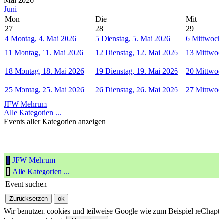
Mai 2026
Juni
Mon
Die
Mit
27
28
29
4
Montag, 4. Mai 2026
5
Dienstag, 5. Mai 2026
6
Mittwoch
11
Montag, 11. Mai 2026
12
Dienstag, 12. Mai 2026
13
Mittwo
18
Montag, 18. Mai 2026
19
Dienstag, 19. Mai 2026
20
Mittwo
25
Montag, 25. Mai 2026
26
Dienstag, 26. Mai 2026
27
Mittwo
JFW Mehrum
Alle Kategorien ...
Events aller Kategorien anzeigen
JFW Mehrum
Alle Kategorien ...
Event suchen
Wir benutzen cookies und teilweise Google wie zum Beispiel reChapta