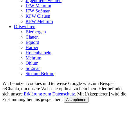
Jugendfeuerwehren
JFW Mehrum
JFW Soßmar
KFW Clauen
KFW Mehrum
Ortswehren
Bierbergen
Clauen
Equord
Harber
Hohenhameln
Mehrum
Ohlum
Soßmar
Stedum-Bekum
Wir benutzen cookies und teilweise Google wie zum Beispiel
reChapta, um unsere Webseite optimal zu betreiben. Hier befindet
sich unsere
Erklärung zum Datenschutz
. Mit [Akzeptieren] wird die
Zustimmung bei uns gespeichert.
Akzeptieren