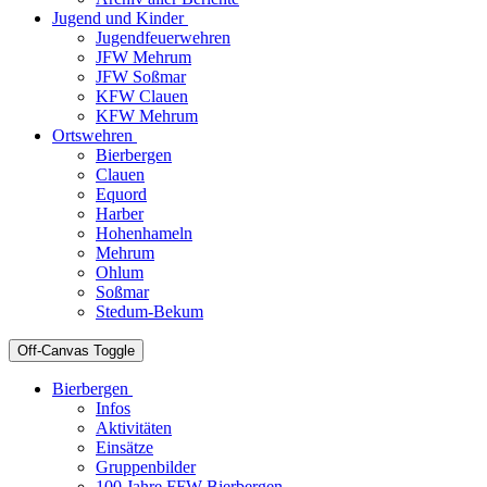
Jugend und Kinder
Jugendfeuerwehren
JFW Mehrum
JFW Soßmar
KFW Clauen
KFW Mehrum
Ortswehren
Bierbergen
Clauen
Equord
Harber
Hohenhameln
Mehrum
Ohlum
Soßmar
Stedum-Bekum
Off-Canvas Toggle
Bierbergen
Infos
Aktivitäten
Einsätze
Gruppenbilder
100 Jahre FFW Bierbergen