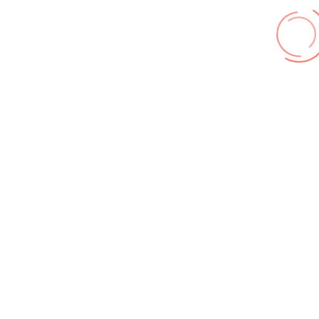
Galerie Zufallsbilder
Kontakt
© FF Hohenhameln 2026,
Impressum
,
Nutzungsbedingungen
,
Datenschutz
Wir benutzen cookies und teilweise Google wie zum
Beispiel reChapta, um unsere Webseite optimal zu
betreiben. Hier befindet sich unsere
Erklärung zum
Datenschutz
. Mit [Akzeptieren] wird die Zustimmung bei