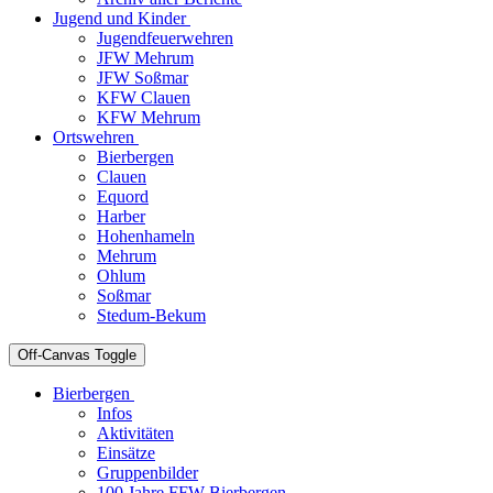
Jugend und Kinder
Jugendfeuerwehren
JFW Mehrum
JFW Soßmar
KFW Clauen
KFW Mehrum
Ortswehren
Bierbergen
Clauen
Equord
Harber
Hohenhameln
Mehrum
Ohlum
Soßmar
Stedum-Bekum
Off-Canvas Toggle
Bierbergen
Infos
Aktivitäten
Einsätze
Gruppenbilder
100 Jahre FFW Bierbergen