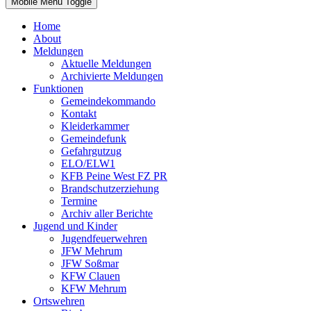
Mobile Menu Toggle
Home
About
Meldungen
Aktuelle Meldungen
Archivierte Meldungen
Funktionen
Gemeindekommando
Kontakt
Kleiderkammer
Gemeindefunk
Gefahrgutzug
ELO/ELW1
KFB Peine West FZ PR
Brandschutzerziehung
Termine
Archiv aller Berichte
Jugend und Kinder
Jugendfeuerwehren
JFW Mehrum
JFW Soßmar
KFW Clauen
KFW Mehrum
Ortswehren