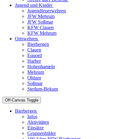
Jugend und Kinder
Jugendfeuerwehren
JFW Mehrum
JFW Soßmar
KFW Clauen
KFW Mehrum
Ortswehren
Bierbergen
Clauen
Equord
Harber
Hohenhameln
Mehrum
Ohlum
Soßmar
Stedum-Bekum
Off-Canvas Toggle
Bierbergen
Infos
Aktivitäten
Einsätze
Gruppenbilder
100 Jahre FFW Bierbergen