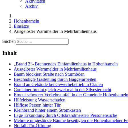
Aktivitäten
Archiv
Hohenhameln
Einsätze
Ausgelöster Warnmelder in Mehrfamilienhaus
Suchen
Inhalt
„Brand 2“- Brennendes Einfamilienhaus in Hohenhameln
Ausgelöster Warnmelder in Mehrfamilienhaus
Baum blockiert Straße nach Sturmböen
Beschädigte Gasleitung durch Baggerarbeiten
Brand an Gebäude bei Gewerbebetrieb in Clauen
Container brennt gleich zwei mal in der Silvesternacht
Erneut schwerer Verkehrsunfall in der Gemeinde Hohenhamel
Hilfeleistung Wasserschaden
Hilflose Person hinter Tür
Kleinbrand hinter einem Stromkasten
Lage-Erkundung durch Ortsbrandmeister/ Personensuche
Mehrere umgestürzte Bäume beseitigten die Hohenhamelner F
Notfall-Tür-Öffnung