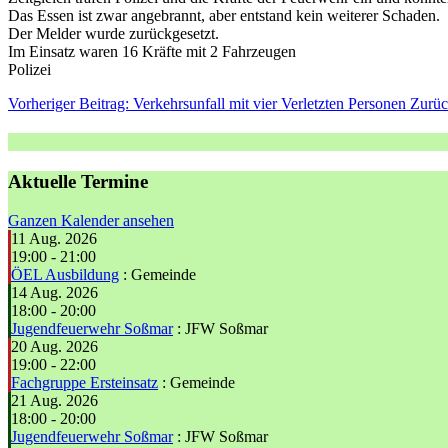
Das Essen ist zwar angebrannt, aber entstand kein weiterer Schaden.
Der Melder wurde zurückgesetzt.
Im Einsatz waren 16 Kräfte mit 2 Fahrzeugen
Polizei
Vorheriger Beitrag: Verkehrsunfall mit vier Verletzten Personen
Zurü
Aktuelle Termine
Ganzen Kalender ansehen
11 Aug. 2026
19:00
-
21:00
ÖEL Ausbildung
: Gemeinde
14 Aug. 2026
18:00
-
20:00
Jugendfeuerwehr Soßmar
: JFW Soßmar
20 Aug. 2026
19:00
-
22:00
Fachgruppe Ersteinsatz
: Gemeinde
21 Aug. 2026
18:00
-
20:00
Jugendfeuerwehr Soßmar
: JFW Soßmar