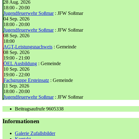
28 Aug. 2026
18:00
-
20:00
Jugendfeuerwehr Soßmar
: JFW Soßmar
04 Sep. 2026
18:00
-
20:00
Jugendfeuerwehr Soßmar
: JFW Soßmar
08 Sep. 2026
18:00
AGT-Leistungsnachweis
: Gemeinde
08 Sep. 2026
19:00
-
21:00
ÖEL Ausbildung
: Gemeinde
10 Sep. 2026
19:00
-
22:00
Fachgruppe Ersteinsatz
: Gemeinde
11 Sep. 2026
18:00
-
20:00
Jugendfeuerwehr Soßmar
: JFW Soßmar
Beitragsaufrufe
9605338
Informationen
Galerie Zufallsbilder
Kontakt