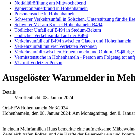
Notfalltüröffnung am Mittwochabend
Papiercontainerbrand in Hohenhameln
Personensuche in Hohenhameln
Schwerer Verkehrsunfall in Solschen, Unterstützung für die Il
Schwerer VU am Kreisel Hohenhameln B494
Tödlicher Unfall auf B494 in Stedum-Bekum
Tödlicher Verkehrsunfall auf der B494
Verkehrsunfall auf B494 zwischen Clauen und Hohenhameln
Verkehrsunfall mit vier Verletzten Personen
Verkehrsunfall zwischen Hohenhameln und Ohlum, 19-jährige Fah
Vermisstensuche in Hohenhameln - Person am Folgetag tot au
VU mit Verletzter Person
Ausgelöster Warnmelder in Meh
Details
Veröffentlicht: 08. Januar 2024
OrtsFFWHohenhameln
Nr.3/2024
Hohenhameln, den 08. Januar 2024: Am Montagmittag, den 8. Januar
In einem Mehrfamilien Haus bemerkte eine aufmerksame Mitbewohner
Zeitgleich trafen Polizei und die Kräfte der Feuerwehr ein und konn