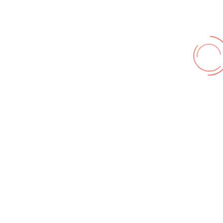
Galerie Zufallsbilder
Kontakt
© FF Hohenhameln 2026,
Impressum
,
Nutzungsbedingungen
,
Datenschutz
Wir benutzen cookies und teilweise Google wie zum
Beispiel reChapta, um unsere Webseite optimal zu
betreiben. Hier befindet sich unsere
Erklärung zum
Datenschutz
. Mit [Akzeptieren] wird die Zustimmung bei