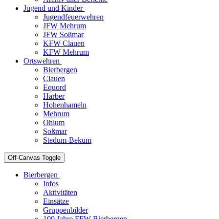
Jugend und Kinder
Jugendfeuerwehren
JFW Mehrum
JFW Soßmar
KFW Clauen
KFW Mehrum
Ortswehren
Bierbergen
Clauen
Equord
Harber
Hohenhameln
Mehrum
Ohlum
Soßmar
Stedum-Bekum
Off-Canvas Toggle
Bierbergen
Infos
Aktivitäten
Einsätze
Gruppenbilder
100 Jahre FFW Bierbergen