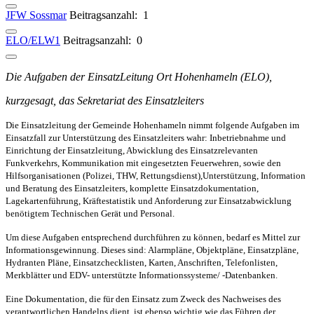
JFW Sossmar
Beitragsanzahl: 1
ELO/ELW1
Beitragsanzahl: 0
Die Aufgaben der EinsatzLeitung Ort Hohenhameln (ELO),
kurzgesagt, das Sekretariat des Einsatzleiters
Die Einsatzleitung der Gemeinde Hohenhameln nimmt folgende Aufgaben im
Einsatzfall zur Unterstützung des Einsatzleiters wahr: Inbetriebnahme und
Einrichtung der Einsatzleitung, Abwicklung des Einsatzrelevanten
Funkverkehrs, Kommunikation mit eingesetzten Feuerwehren, sowie den
Hilfsorganisationen (Polizei, THW, Rettungsdienst),Unterstützung, Information
und Beratung des Einsatzleiters, komplette Einsatzdokumentation,
Lagekartenführung, Kräftestatistik und Anforderung zur Einsatzabwicklung
benötigtem Technischen Gerät und Personal.
Um diese Aufgaben entsprechend durchführen zu können, bedarf es Mittel zur
Informationsgewinnung. Dieses sind: Alarmpläne, Objektpläne, Einsatzpläne,
Hydranten Pläne, Einsatzchecklisten, Karten, Anschriften, Telefonlisten,
Merkblätter und EDV- unterstützte Informationssysteme/ -Datenbanken.
Eine Dokumentation, die für den Einsatz zum Zweck des Nachweises des
verantwortlichen Handelns dient, ist ebenso wichtig wie das Führen der