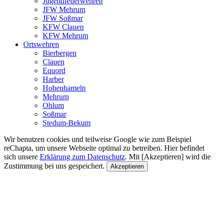
Jugendfeuerwehren
JFW Mehrum
JFW Soßmar
KFW Clauen
KFW Mehrum
Ortswehren
Bierbergen
Clauen
Equord
Harber
Hohenhameln
Mehrum
Ohlum
Soßmar
Stedum-Bekum
Wir benutzen cookies und teilweise Google wie zum Beispiel
reChapta, um unsere Webseite optimal zu betreiben. Hier befindet
sich unsere
Erklärung zum Datenschutz
. Mit [Akzeptieren] wird die
Zustimmung bei uns gespeichert.
Akzeptieren