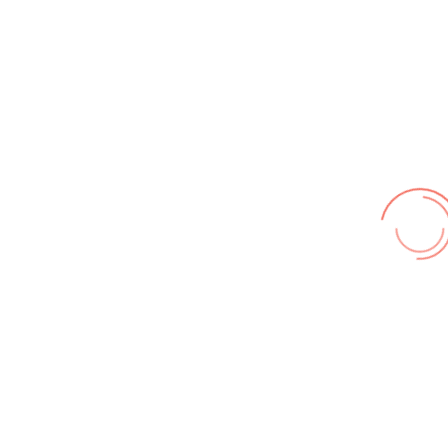
Wir benutzen cookies und teilweise Google wie zum
Beispiel reChapta, um unsere Webseite optimal zu
betreiben. Hier befindet sich unsere
Erklärung zum
Datenschutz
. Mit [Akzeptieren] wird die Zustimmung bei
uns gespeichert.
Akzeptieren