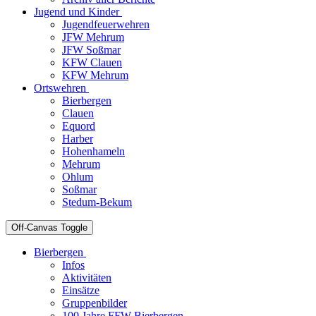
Jugend und Kinder
Jugendfeuerwehren
JFW Mehrum
JFW Soßmar
KFW Clauen
KFW Mehrum
Ortswehren
Bierbergen
Clauen
Equord
Harber
Hohenhameln
Mehrum
Ohlum
Soßmar
Stedum-Bekum
Off-Canvas Toggle
Bierbergen
Infos
Aktivitäten
Einsätze
Gruppenbilder
100 Jahre FFW Bierbergen