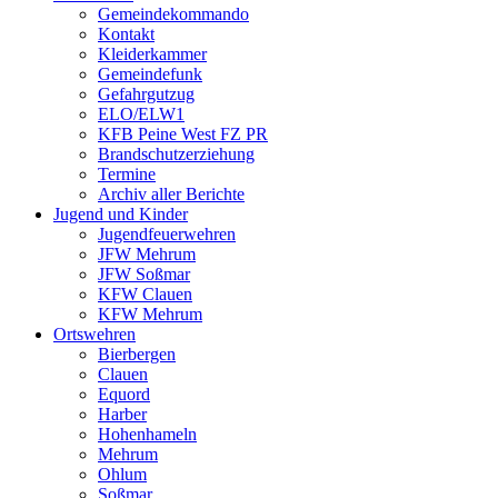
Gemeindekommando
Kontakt
Kleiderkammer
Gemeindefunk
Gefahrgutzug
ELO/ELW1
KFB Peine West FZ PR
Brandschutzerziehung
Termine
Archiv aller Berichte
Jugend und Kinder
Jugendfeuerwehren
JFW Mehrum
JFW Soßmar
KFW Clauen
KFW Mehrum
Ortswehren
Bierbergen
Clauen
Equord
Harber
Hohenhameln
Mehrum
Ohlum
Soßmar