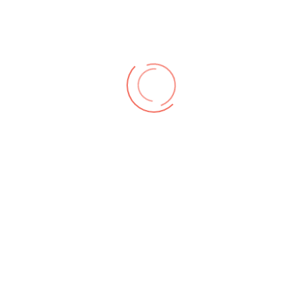
ieanlage
 Gefahr
klemmten und verletzten Patienten
hlossener Tür, wo sich dann ein Kohlenmonoxid-Austritt