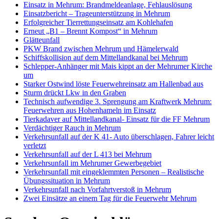
Einsatz in Mehrum: Brandmeldeanlage, Fehlauslösung
Einsatzbericht – Trageunterstützung in Mehrum
Erfolgreicher Tierrettungseinsatz am Kohlehafen
Erneut „B1 – Brennt Kompost“ in Mehrum
Glätteunfall
PKW Brand zwischen Mehrum und Hämelerwald
Schiffskollision auf dem Mittellandkanal bei Mehrum
Schlepper-Anhänger mit Mais kippt an der Mehrumer Kirche
um
Starker Ostwind löste Feuerwehreinsatz am Hallenbad aus
Sturm drückt Lkw in den Graben
Technisch aufwendige 3. Sprengung am Kraftwerk Mehrum:
Feuerwehren aus Hohenhameln im Einsatz
Tierkadaver auf Mittellandkanal- Einsatz für die FF Mehrum
Verdächtiger Rauch in Mehrum
Verkehrsunfall auf der K 41- Auto überschlagen, Fahrer leicht
verletzt
Verkehrsunfall auf der L 413 bei Mehrum
Verkehrsunfall im Mehrumer Gewerbegebiet
Verkehrsunfall mit eingeklemmten Personen – Realistische
Übungssituation in Mehrum
Verkehrsunfall nach Vorfahrtverstoß in Mehrum
Zwei Einsätze an einem Tag für die Feuerwehr Mehrum