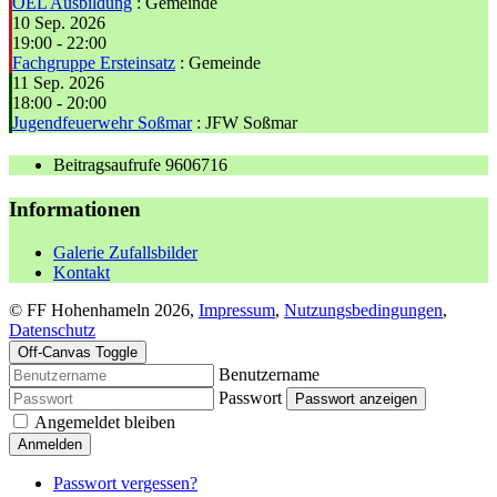
ÖEL Ausbildung
: Gemeinde
10 Sep. 2026
19:00
-
22:00
Fachgruppe Ersteinsatz
: Gemeinde
11 Sep. 2026
18:00
-
20:00
Jugendfeuerwehr Soßmar
: JFW Soßmar
Beitragsaufrufe
9606716
Informationen
Galerie Zufallsbilder
Kontakt
© FF Hohenhameln 2026,
Impressum
,
Nutzungsbedingungen
,
Datenschutz
Off-Canvas Toggle
Benutzername
Passwort
Passwort anzeigen
Angemeldet bleiben
Anmelden
Passwort vergessen?