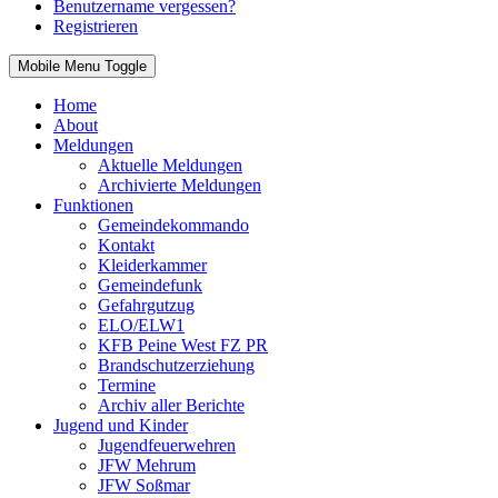
Benutzername vergessen?
Registrieren
Mobile Menu Toggle
Home
About
Meldungen
Aktuelle Meldungen
Archivierte Meldungen
Funktionen
Gemeindekommando
Kontakt
Kleiderkammer
Gemeindefunk
Gefahrgutzug
ELO/ELW1
KFB Peine West FZ PR
Brandschutzerziehung
Termine
Archiv aller Berichte
Jugend und Kinder
Jugendfeuerwehren
JFW Mehrum
JFW Soßmar