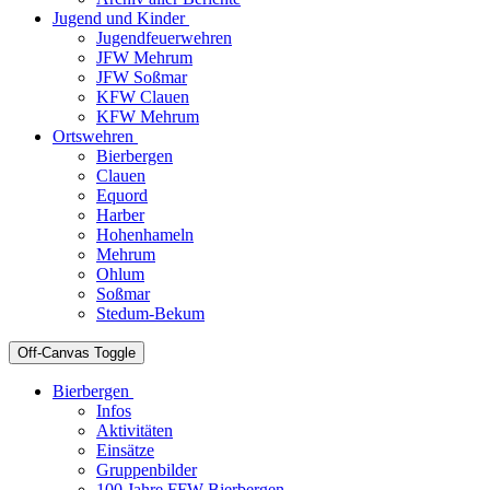
Jugend und Kinder
Jugendfeuerwehren
JFW Mehrum
JFW Soßmar
KFW Clauen
KFW Mehrum
Ortswehren
Bierbergen
Clauen
Equord
Harber
Hohenhameln
Mehrum
Ohlum
Soßmar
Stedum-Bekum
Off-Canvas Toggle
Bierbergen
Infos
Aktivitäten
Einsätze
Gruppenbilder
100 Jahre FFW Bierbergen